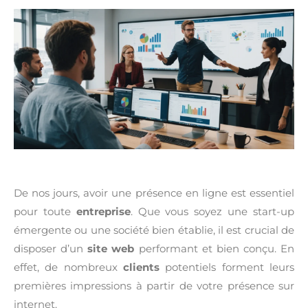
De nos jours, avoir une présence en ligne est essentiel
pour toute
entreprise
. Que vous soyez une start-up
émergente ou une société bien établie, il est crucial de
disposer d’un
site web
performant et bien conçu. En
effet, de nombreux
clients
potentiels forment leurs
premières impressions à partir de votre présence sur
internet.