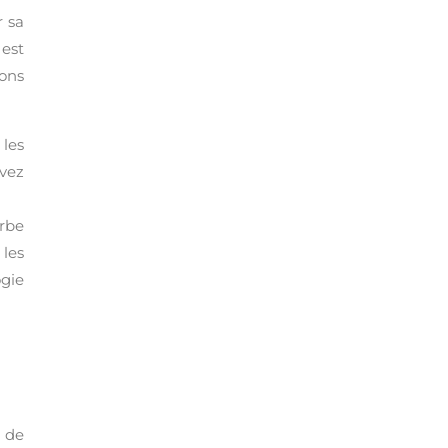
r sa
est
ons
 les
vez
rbe
les
ogie
 de