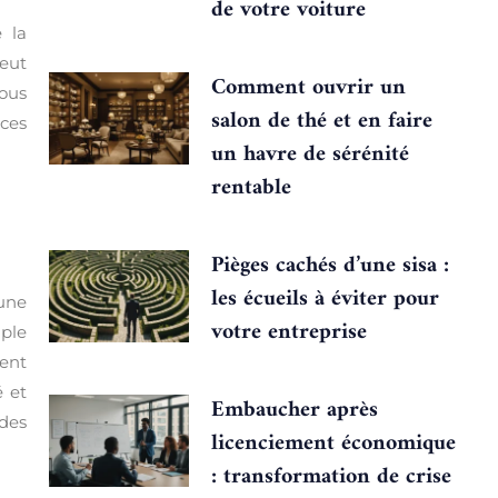
de votre voiture
e la
eut
Comment ouvrir un
vous
salon de thé et en faire
ces
un havre de sérénité
rentable
Pièges cachés d’une sisa :
les écueils à éviter pour
 une
votre entreprise
mple
ment
 et
Embaucher après
 des
licenciement économique
: transformation de crise