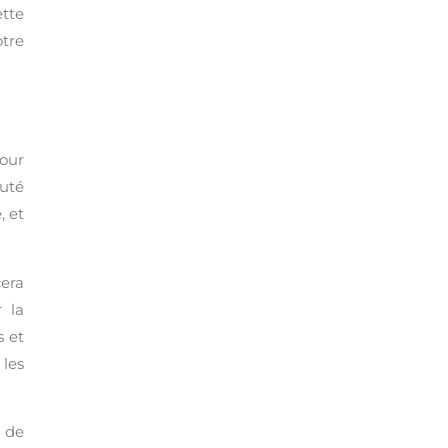
ette
otre
our
uté
, et
cera
r la
s et
les
e de