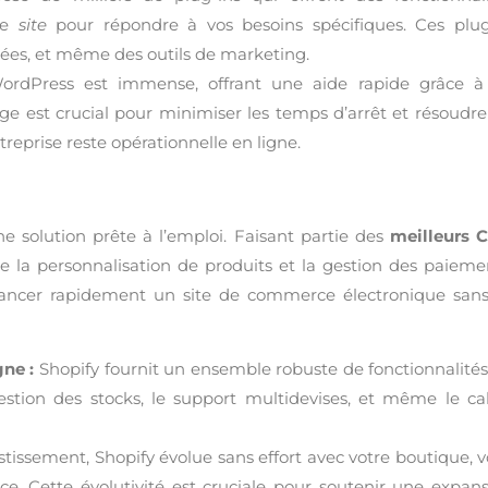
tre
site
pour répondre à vos besoins spécifiques. Ces plug
nées, et même des outils de marketing.
Press est immense, offrant une aide rapide grâce à
ge est crucial pour minimiser les temps d’arrêt et résoudre
reprise reste opérationnelle en ligne.
e solution prête à l’emploi. Faisant partie des
meilleurs 
ne la personnalisation de produits et la gestion des paieme
t lancer rapidement un site de commerce électronique san
ne :
Shopify fournit un ensemble robuste de fonctionnalité
gestion des stocks, le support multidevises, et même le ca
issement, Shopify évolue sans effort avec votre boutique, 
nce. Cette évolutivité est cruciale pour soutenir une expan