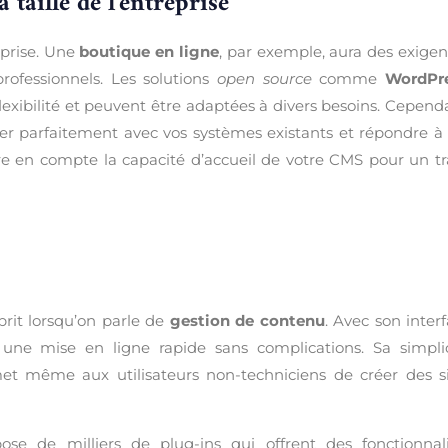
 taille de l’entreprise
reprise. Une
boutique en ligne
, par exemple, aura des exige
professionnels. Les solutions
open source
comme
WordPr
flexibilité et peuvent être adaptées à divers besoins. Cepend
rer parfaitement avec vos systèmes existants et répondre à
re en compte la capacité d’accueil de votre CMS pour un tr
prit lorsqu’on parle de
gestion de contenu
. Avec son inter
 une mise en ligne rapide sans complications. Sa simplic
rmet même aux utilisateurs non-techniciens de créer des s
se de milliers de plug-ins qui offrent des fonctionnali