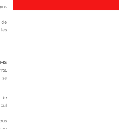
ins
 de
 les
CMS
nts.
s se
s de
lcul
vous
sion