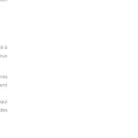
té à
ceux
ures
tent
 qui
 des